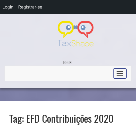
Login
Registrar-se
LOGIN
Toggle
navigati
Tag:
EFD Contribuições 2020