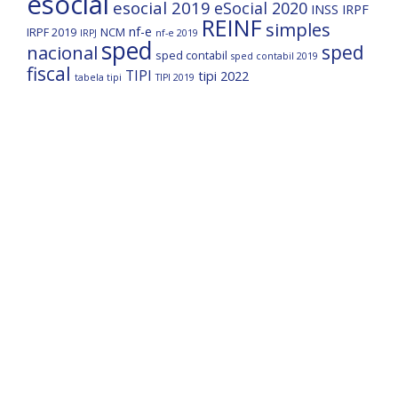
esocial
esocial 2019
eSocial 2020
INSS
IRPF
REINF
simples
nf-e
IRPF 2019
NCM
IRPJ
nf-e 2019
sped
nacional
sped
sped contabil
sped contabil 2019
fiscal
TIPI
tipi 2022
tabela tipi
TIPI 2019