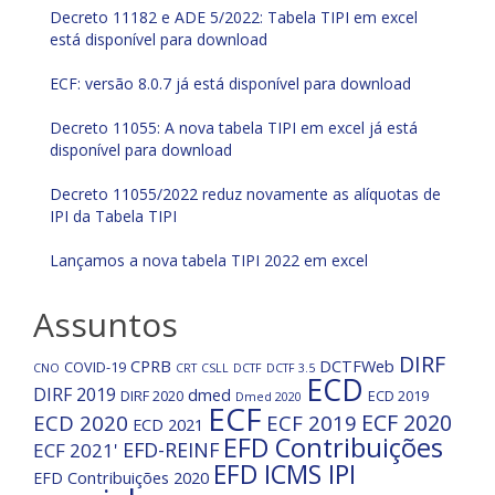
Decreto 11182 e ADE 5/2022: Tabela TIPI em excel
está disponível para download
ECF: versão 8.0.7 já está disponível para download
Decreto 11055: A nova tabela TIPI em excel já está
disponível para download
Decreto 11055/2022 reduz novamente as alíquotas de
IPI da Tabela TIPI
Lançamos a nova tabela TIPI 2022 em excel
Assuntos
DIRF
CPRB
DCTFWeb
COVID-19
CNO
CRT
CSLL
DCTF
DCTF 3.5
ECD
DIRF 2019
dmed
DIRF 2020
ECD 2019
Dmed 2020
ECF
ECF 2020
ECD 2020
ECF 2019
ECD 2021
EFD Contribuições
EFD-REINF
ECF 2021'
EFD ICMS IPI
EFD Contribuições 2020