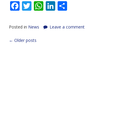
Facebook
Twitter
WhatsApp
LinkedIn
Share
Posted in
News
Leave a comment
Posts
←
Older posts
navigation