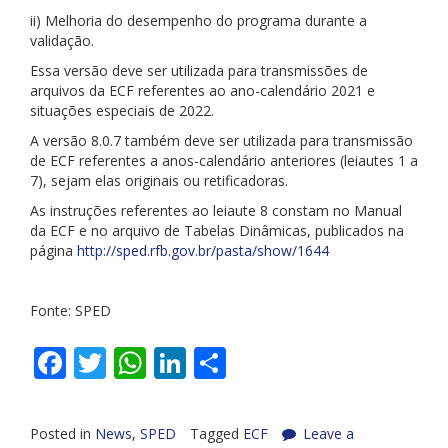
ii) Melhoria do desempenho do programa durante a
validação.
Essa versão deve ser utilizada para transmissões de
arquivos da ECF referentes ao ano-calendário 2021 e
situações especiais de 2022.
A versão 8.0.7 também deve ser utilizada para transmissão
de ECF referentes a anos-calendário anteriores (leiautes 1 a
7), sejam elas originais ou retificadoras.
As instruções referentes ao leiaute 8 constam no Manual
da ECF e no arquivo de Tabelas Dinâmicas, publicados na
página
http://sped.rfb.gov.br/pasta/show/1644
Fonte: SPED
Facebook
Twitter
WhatsApp
LinkedIn
Share
Posted in
News
,
SPED
Tagged
ECF
Leave a