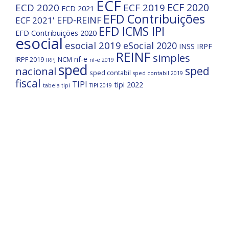
ECF
ECF 2020
ECD 2020
ECF 2019
ECD 2021
EFD Contribuições
EFD-REINF
ECF 2021'
EFD ICMS IPI
EFD Contribuições 2020
esocial
esocial 2019
eSocial 2020
INSS
IRPF
REINF
simples
nf-e
IRPF 2019
NCM
IRPJ
nf-e 2019
sped
nacional
sped
sped contabil
sped contabil 2019
fiscal
TIPI
tipi 2022
tabela tipi
TIPI 2019