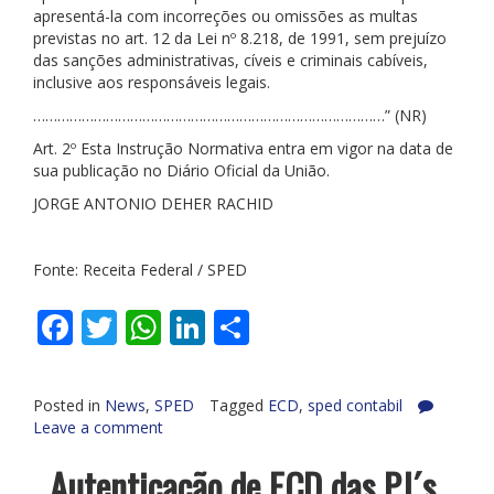
apresentá-la com incorreções ou omissões as multas
previstas no art. 12 da Lei nº 8.218, de 1991, sem prejuízo
das sanções administrativas, cíveis e criminais cabíveis,
inclusive aos responsáveis legais.
……………………………………………………………………………” (NR)
Art. 2º Esta Instrução Normativa entra em vigor na data de
sua publicação no Diário Oficial da União.
JORGE ANTONIO DEHER RACHID
Fonte: Receita Federal / SPED
Facebook
Twitter
WhatsApp
LinkedIn
Share
Posted in
News
,
SPED
Tagged
ECD
,
sped contabil
Leave a comment
Autenticação de ECD das PJ´s,