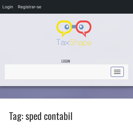
Login
Registrar-se
LOGIN
Toggle
navigati
Tag:
sped contabil