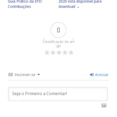
Guia Prático da EFD
2020 está disponível para
navigation
Contribuições
download
→
0
Classificação do art
igo
Inscrever-se
Acessar