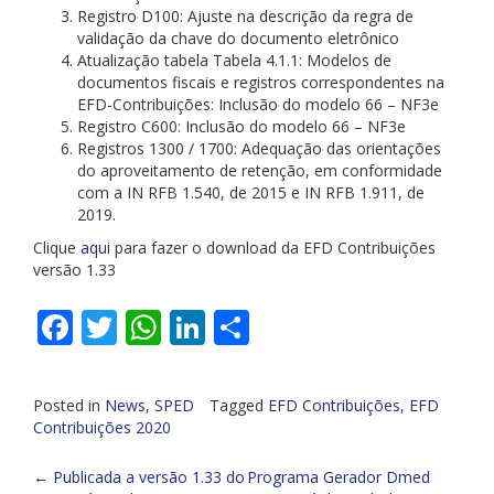
Registro D100: Ajuste na descrição da regra de
validação da chave do documento eletrônico
Atualização tabela Tabela 4.1.1: Modelos de
documentos fiscais e registros correspondentes na
EFD-Contribuições: Inclusão do modelo 66 – NF3e
Registro C600: Inclusão do modelo 66 – NF3e
Registros 1300 / 1700: Adequação das orientações
do aproveitamento de retenção, em conformidade
com a IN RFB 1.540, de 2015 e IN RFB 1.911, de
2019.
Clique
aqui
para fazer o download da EFD Contribuições
versão 1.33
Facebook
Twitter
WhatsApp
LinkedIn
Share
Posted in
News
,
SPED
Tagged
EFD Contribuições
,
EFD
Contribuições 2020
Post
←
Publicada a versão 1.33 do
Programa Gerador Dmed