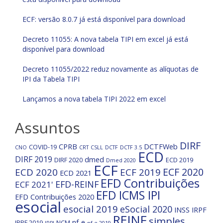
ECF: versão 8.0.7 já está disponível para download
Decreto 11055: A nova tabela TIPI em excel já está
disponível para download
Decreto 11055/2022 reduz novamente as alíquotas de
IPI da Tabela TIPI
Lançamos a nova tabela TIPI 2022 em excel
Assuntos
DIRF
CPRB
DCTFWeb
COVID-19
CNO
CRT
CSLL
DCTF
DCTF 3.5
ECD
DIRF 2019
dmed
DIRF 2020
ECD 2019
Dmed 2020
ECF
ECF 2020
ECD 2020
ECF 2019
ECD 2021
EFD Contribuições
EFD-REINF
ECF 2021'
EFD ICMS IPI
EFD Contribuições 2020
esocial
esocial 2019
eSocial 2020
INSS
IRPF
REINF
simples
nf-e
IRPF 2019
NCM