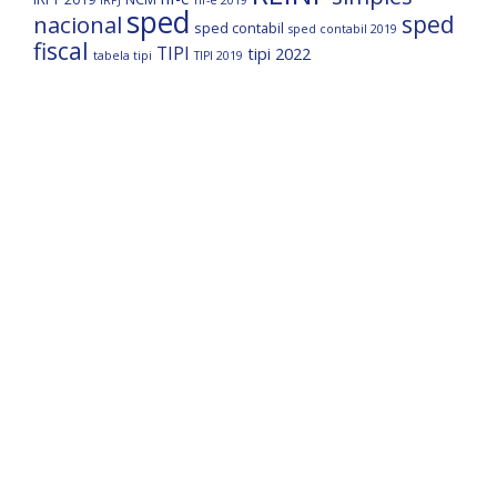
IRPJ
nf-e 2019
sped
nacional
sped
sped contabil
sped contabil 2019
fiscal
TIPI
tipi 2022
tabela tipi
TIPI 2019