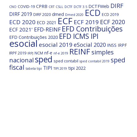
DIRF
CPRB
DCTFWeb
COVID-19
CNO
CRT
CSLL
DCTF
DCTF 3.5
ECD
DIRF 2019
dmed
DIRF 2020
ECD 2019
Dmed 2020
ECF
ECF 2020
ECD 2020
ECF 2019
ECD 2021
EFD Contribuições
EFD-REINF
ECF 2021'
EFD ICMS IPI
EFD Contribuições 2020
esocial
esocial 2019
eSocial 2020
INSS
IRPF
REINF
simples
nf-e
IRPF 2019
NCM
IRPJ
nf-e 2019
sped
nacional
sped
sped contabil
sped contabil 2019
fiscal
TIPI
tipi 2022
tabela tipi
TIPI 2019