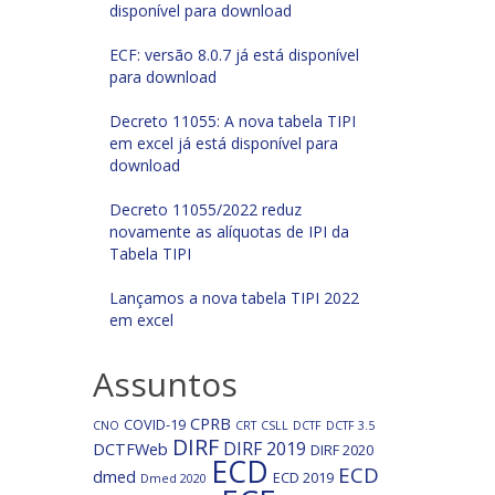
disponível para download
ECF: versão 8.0.7 já está disponível
para download
Decreto 11055: A nova tabela TIPI
em excel já está disponível para
download
Decreto 11055/2022 reduz
novamente as alíquotas de IPI da
Tabela TIPI
Lançamos a nova tabela TIPI 2022
em excel
Assuntos
CPRB
COVID-19
CNO
CRT
CSLL
DCTF
DCTF 3.5
DIRF
DIRF 2019
DCTFWeb
DIRF 2020
ECD
ECD
dmed
ECD 2019
Dmed 2020