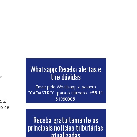
Whatsapp: Receba alertas e
tire dúvidas
e
Envie pelo Whatsapp a palavra
"CADASTRO" para o número
+55 11
51990905
. 2º
ro de
Receba gratuitamente as
principais notícias tributárias
atualizadas