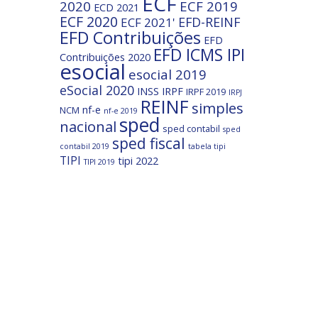
ECF
2020
ECF 2019
ECD 2021
ECF 2020
EFD-REINF
ECF 2021'
EFD Contribuições
EFD
EFD ICMS IPI
Contribuições 2020
esocial
esocial 2019
eSocial 2020
INSS
IRPF
IRPF 2019
IRPJ
REINF
simples
nf-e
NCM
nf-e 2019
sped
nacional
sped contabil
sped
sped fiscal
contabil 2019
tabela tipi
TIPI
tipi 2022
TIPI 2019