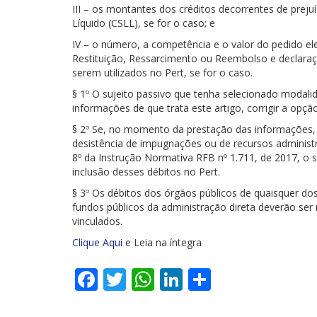
III – os montantes dos créditos decorrentes de prejuí
Líquido (CSLL), se for o caso; e
IV – o número, a competência e o valor do pedido el
Restituição, Ressarcimento ou Reembolso e declara
serem utilizados no Pert, se for o caso.
§ 1º O sujeito passivo que tenha selecionado modal
informações de que trata este artigo, corrigir a opçã
§ 2º Se, no momento da prestação das informações, n
desistência de impugnações ou de recursos administrat
8º da Instrução Normativa RFB nº 1.711, de 2017, o 
inclusão desses débitos no Pert.
§ 3º Os débitos dos órgãos públicos de quaisquer dos
fundos públicos da administração direta deverão ser
vinculados.
Clique Aqui
e Leia na íntegra
Facebook
Twitter
WhatsApp
LinkedIn
Share