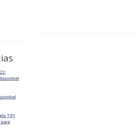
ias
22:
disponível
isponível
ela TIPI
 para