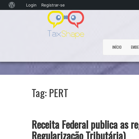
Sobre
Login
Registrar-se
o
WordPress
INÍCIO
EMBE
Tag:
PERT
Receita Federal publica as r
Regularização Tributária)