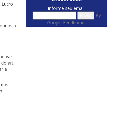
o Lucro
Informe seu email:
By
Google Feedburner
óprios a
 houve
 do art.
ar a
e dos
em