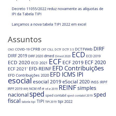
Decreto 11055/2022 reduz novamente as alíquotas de
IPI da Tabela TIPI
Lançamos a nova tabela TIPI 2022 em excel
Assuntos
DIRF
CPRB
DCTFWeb
COVID-19
CNO
CRT
CSLL
DCTF
DCTF 3.5
ECD
DIRF 2019
dmed
DIRF 2020
ECD 2019
Dmed 2020
ECF
ECF 2020
ECD 2020
ECF 2019
ECD 2021
EFD Contribuições
EFD-REINF
ECF 2021'
EFD ICMS IPI
EFD Contribuições 2020
esocial
esocial 2019
eSocial 2020
INSS
IRPF
REINF
simples
nf-e
IRPF 2019
NCM
IRPJ
nf-e 2019
sped
nacional
sped
sped contabil
sped contabil 2019
fiscal
TIPI
tipi 2022
tabela tipi
TIPI 2019