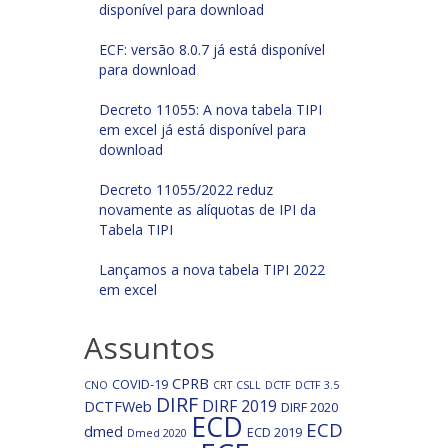
disponível para download
ECF: versão 8.0.7 já está disponível
para download
Decreto 11055: A nova tabela TIPI
em excel já está disponível para
download
Decreto 11055/2022 reduz
novamente as alíquotas de IPI da
Tabela TIPI
Lançamos a nova tabela TIPI 2022
em excel
Assuntos
CPRB
COVID-19
CNO
CRT
CSLL
DCTF
DCTF 3.5
DIRF
DIRF 2019
DCTFWeb
DIRF 2020
ECD
ECD
dmed
ECD 2019
Dmed 2020