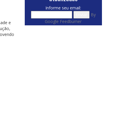
Informe seu email:
By
Google Feedburner
dade e
dução,
provendo