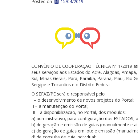
Posted on
15/04/2019
CONVÊNIO DE COOPERAÇÃO TÉCNICA Nº 1/2019 atribui
seus serviços aos Estados do Acre, Alagoas, Amapá
Sul, Minas Gerais, Pará, Paraíba, Paraná, Piauí, Rio
Sergipe e Tocantins e o Distrito Federal.
O SEFAZ/PE será o responsável pelo:
I – o desenvolvimento de novos projetos do Portal;
II – a manutenção do Portal;
III – a disponibilização, no Portal, dos módulos:
a) administrativo, para configuração dos ESTADOS, atr
b) de geração e emissão de guias (manualmente e at
c) de geração de guias em lote e emissão (manualme
d) de consulta de guia individual;