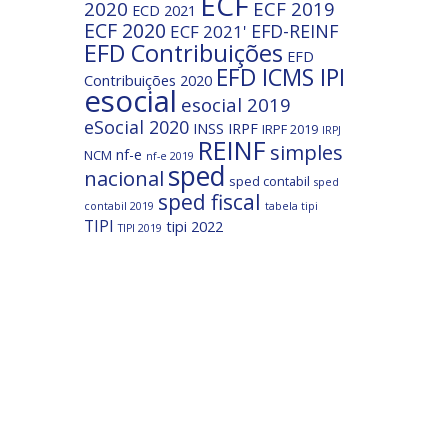
ECF
2020
ECF 2019
ECD 2021
ECF 2020
EFD-REINF
ECF 2021'
EFD Contribuições
EFD
EFD ICMS IPI
Contribuições 2020
esocial
esocial 2019
eSocial 2020
INSS
IRPF
IRPF 2019
IRPJ
REINF
simples
nf-e
NCM
nf-e 2019
sped
nacional
sped contabil
sped
sped fiscal
contabil 2019
tabela tipi
TIPI
tipi 2022
TIPI 2019