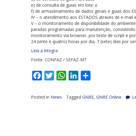
e) de consulta de guias em lote; e
f) de armazenamento de dados gerais e guias dos E
IV – o atendimento aos ESTADOS através de e-mail e
V – o monitoramento de disponibilidade do ambient
paradas programadas para manutenção, consistindo n
monitoramento via browser, por teste de script e p
24 (vinte e quatro) horas por dia, 7 (sete) dias por s
Leia a íntegra
Fonte: CONFAZ / SEFAZ-MT
Facebook
Twitter
WhatsApp
LinkedIn
Share
Posted in
News
Tagged
GNRE
,
GNRE Online
L