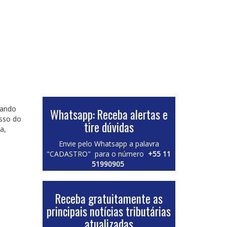
zando
Whatsapp: Receba alertas e
sso do
tire dúvidas
a,
Envie pelo Whatsapp a palavra
"CADASTRO" para o número
+55 11
51990905
Receba gratuitamente as
principais notícias tributárias
atualizadas