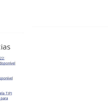
ias
22:
disponível
isponível
ela TIPI
 para