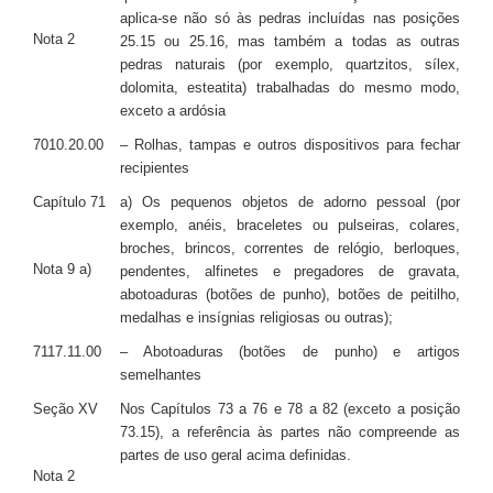
aplica-se não só às pedras incluídas nas posições
Nota 2
25.15 ou 25.16, mas também a todas as outras
pedras naturais (por exemplo, quartzitos, sílex,
dolomita, esteatita) trabalhadas do mesmo modo,
exceto a ardósia
7010.20.00
– Rolhas, tampas e outros dispositivos para fechar
recipientes
Capítulo 71
a) Os pequenos objetos de adorno pessoal (por
exemplo, anéis, braceletes ou pulseiras, colares,
broches, brincos, correntes de relógio, berloques,
Nota 9 a)
pendentes, alfinetes e pregadores de gravata,
abotoaduras (botões de punho), botões de peitilho,
medalhas e insígnias religiosas ou outras);
7117.11.00
– Abotoaduras (botões de punho) e artigos
semelhantes
Seção XV
Nos Capítulos 73 a 76 e 78 a 82 (exceto a posição
73.15), a referência às partes não compreende as
partes de uso geral acima definidas.
Nota 2