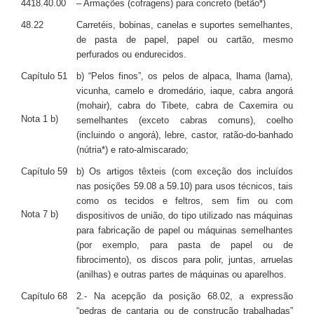
4418.40.00
– Armações (cofragens) para concreto (betão*)
48.22
Carretéis, bobinas, canelas e suportes semelhantes,
de pasta de papel, papel ou cartão, mesmo
perfurados ou endurecidos.
Capítulo 51
b) “Pelos finos”, os pelos de alpaca, lhama (lama),
vicunha, camelo e dromedário, iaque, cabra angorá
(mohair), cabra do Tibete, cabra de Caxemira ou
Nota 1 b)
semelhantes (exceto cabras comuns), coelho
(incluindo o angorá), lebre, castor, ratão-do-banhado
(nútria*) e rato-almiscarado;
Capítulo 59
b) Os artigos têxteis (com exceção dos incluídos
nas posições 59.08 a 59.10) para usos técnicos, tais
como os tecidos e feltros, sem fim ou com
Nota 7 b)
dispositivos de união, do tipo utilizado nas máquinas
para fabricação de papel ou máquinas semelhantes
(por exemplo, para pasta de papel ou de
fibrocimento), os discos para polir, juntas, arruelas
(anilhas) e outras partes de máquinas ou aparelhos.
Capítulo 68
2.- Na acepção da posição 68.02, a expressão
“pedras de cantaria ou de construção trabalhadas”