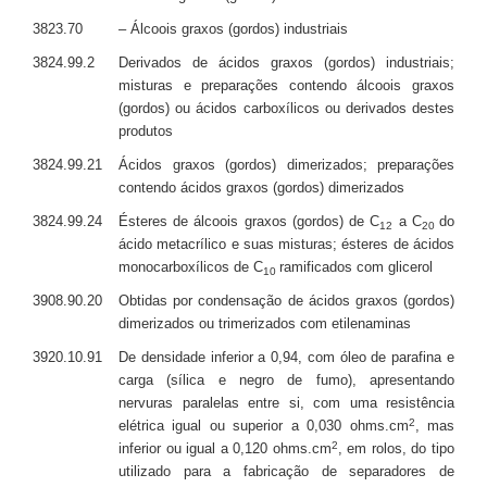
3823.70
– Álcoois graxos (gordos) industriais
3824.99.2
Derivados de ácidos graxos (gordos) industriais;
misturas e preparações contendo álcoois graxos
(gordos) ou ácidos carboxílicos ou derivados destes
produtos
3824.99.21
Ácidos graxos (gordos) dimerizados; preparações
contendo ácidos graxos (gordos) dimerizados
3824.99.24
Ésteres de álcoois graxos (gordos) de C
a C
do
12
20
ácido metacrílico e suas misturas; ésteres de ácidos
monocarboxílicos de C
ramificados com glicerol
10
3908.90.20
Obtidas por condensação de ácidos graxos (gordos)
dimerizados ou trimerizados com etilenaminas
3920.10.91
De densidade inferior a 0,94, com óleo de parafina e
carga (sílica e negro de fumo), apresentando
nervuras paralelas entre si, com uma resistência
2
elétrica igual ou superior a 0,030 ohms.cm
, mas
2
inferior ou igual a 0,120 ohms.cm
, em rolos, do tipo
utilizado para a fabricação de separadores de