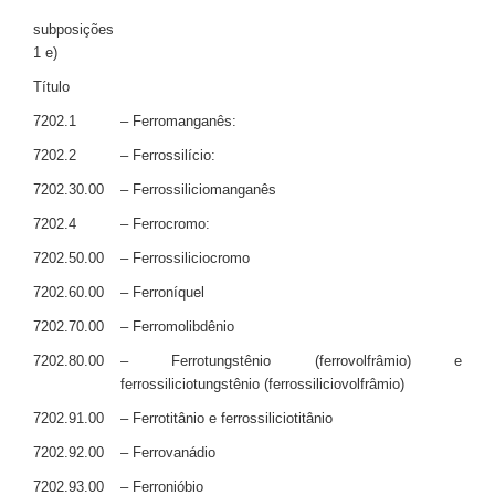
subposições
1 e)
Título
7202.1
– Ferromanganês:
7202.2
– Ferrossilício:
7202.30.00
– Ferrossiliciomanganês
7202.4
– Ferrocromo:
7202.50.00
– Ferrossiliciocromo
7202.60.00
– Ferroníquel
7202.70.00
– Ferromolibdênio
7202.80.00
– Ferrotungstênio (ferrovolfrâmio) e
ferrossiliciotungstênio (ferrossiliciovolfrâmio)
7202.91.00
– Ferrotitânio e ferrossiliciotitânio
7202.92.00
– Ferrovanádio
7202.93.00
– Ferronióbio