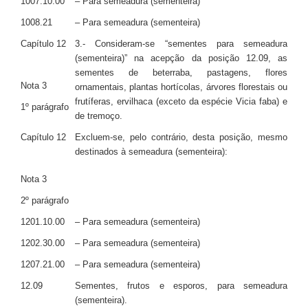
1007.10.00
– Para semeadura (sementeira)
1008.21
– Para semeadura (sementeira)
Capítulo 12
3.- Consideram-se “sementes para semeadura
(sementeira)” na acepção da posição 12.09, as
sementes de beterraba, pastagens, flores
Nota 3
ornamentais, plantas hortícolas, árvores florestais ou
frutíferas, ervilhaca (exceto da espécie Vicia faba) e
1º parágrafo
de tremoço.
Capítulo 12
Excluem-se, pelo contrário, desta posição, mesmo
destinados à semeadura (sementeira):
Nota 3
2º parágrafo
1201.10.00
– Para semeadura (sementeira)
1202.30.00
– Para semeadura (sementeira)
1207.21.00
– Para semeadura (sementeira)
12.09
Sementes, frutos e esporos, para semeadura
(sementeira).