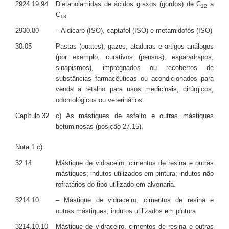
2924.19.94
Dietanolamidas de ácidos graxos (gordos) de C
a
12
C
18
2930.80
– Aldicarb (ISO), captafol (ISO) e metamidofós (ISO)
30.05
Pastas (ouates), gazes, ataduras e artigos análogos
(por exemplo, curativos (pensos), esparadrapos,
sinapismos), impregnados ou recobertos de
substâncias farmacêuticas ou acondicionados para
venda a retalho para usos medicinais, cirúrgicos,
odontológicos ou veterinários.
Capítulo 32
c) As mástiques de asfalto e outras mástiques
betuminosas (posição 27.15).
Nota 1 c)
32.14
Mástique de vidraceiro, cimentos de resina e outras
mástiques; indutos utilizados em pintura; indutos não
refratários do tipo utilizado em alvenaria.
3214.10
– Mástique de vidraceiro, cimentos de resina e
outras mástiques; indutos utilizados em pintura
3214.10.10
Mástique de vidraceiro, cimentos de resina e outras