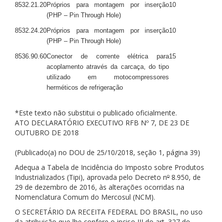
8532.21.20
Próprios para montagem por inserção
10
(PHP – Pin Through Hole)
8532.24.20
Próprios para montagem por inserção
10
(PHP – Pin Through Hole)
8536.90.60
Conector de corrente elétrica para
15
acoplamento através da carcaça, do tipo
utilizado em motocompressores
herméticos de refrigeração
*Este texto não substitui o publicado oficialmente.
ATO DECLARATÓRIO EXECUTIVO RFB Nº 7, DE 23 DE
OUTUBRO DE 2018
(Publicado(a) no DOU de 25/10/2018, seção 1, página 39)
Adequa a Tabela de Incidência do Imposto sobre Produtos
Industrializados (Tipi), aprovada pelo Decreto n
º
8.950, de
29 de dezembro de 2016, às alterações ocorridas na
Nomenclatura Comum do Mercosul (NCM).
O SECRETÁRIO DA RECEITA FEDERAL DO BRASIL, no uso
da atribuição que lhe confere o inciso III do art. 327 do