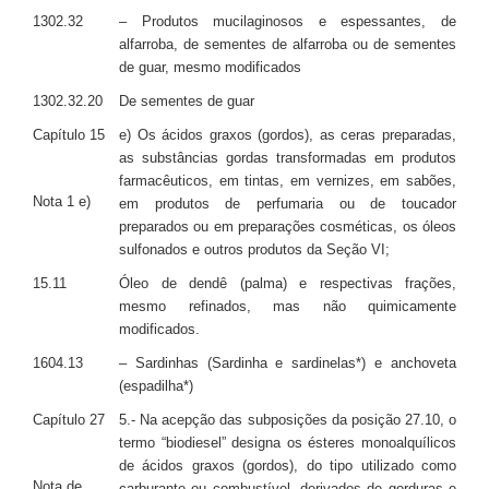
1302.32
– Produtos mucilaginosos e espessantes, de
alfarroba, de sementes de alfarroba ou de sementes
de guar, mesmo modificados
1302.32.20
De sementes de guar
Capítulo 15
e) Os ácidos graxos (gordos), as ceras preparadas,
as substâncias gordas transformadas em produtos
farmacêuticos, em tintas, em vernizes, em sabões,
Nota 1 e)
em produtos de perfumaria ou de toucador
preparados ou em preparações cosméticas, os óleos
sulfonados e outros produtos da Seção VI;
15.11
Óleo de dendê (palma) e respectivas frações,
mesmo refinados, mas não quimicamente
modificados.
1604.13
– Sardinhas (Sardinha e sardinelas*) e anchoveta
(espadilha*)
Capítulo 27
5.- Na acepção das subposições da posição 27.10, o
termo “biodiesel” designa os ésteres monoalquílicos
de ácidos graxos (gordos), do tipo utilizado como
Nota de
carburante ou combustível, derivados de gorduras e