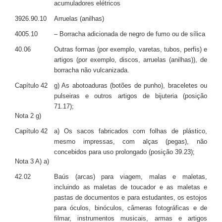
acumuladores elétricos
3926.90.10
Arruelas (anilhas)
4005.10
– Borracha adicionada de negro de fumo ou de sílica
40.06
Outras formas (por exemplo, varetas, tubos, perfis) e
artigos (por exemplo, discos, arruelas (anilhas)), de
borracha não vulcanizada.
Capítulo 42
g) As abotoaduras (botões de punho), braceletes ou
pulseiras e outros artigos de bijuteria (posição
71.17);
Nota 2 g)
Capítulo 42
a) Os sacos fabricados com folhas de plástico,
mesmo impressas, com alças (pegas), não
concebidos para uso prolongado (posição 39.23);
Nota 3 A) a)
42.02
Baús (arcas) para viagem, malas e maletas,
incluindo as maletas de toucador e as maletas e
pastas de documentos e para estudantes, os estojos
para óculos, binóculos, câmeras fotográficas e de
filmar, instrumentos musicais, armas e artigos