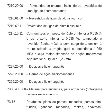
7210.20.00
– Revestidos de chumbo, incluindo os revestidos de
uma liga de chumboestanho
7210.61.00
– Revestidos de ligas de aluminiozinco
7210.69.1
Revestidos de ligas de aluminiossilício
7217.10.11
Com um teor, em peso, de fósforo inferior a 0,035 %
e de enxofre inferior a 0,035 %, temperado e
revenido, flecha máxima sem carga de 1 cm em 1
m, resistência à tração igual ou superior a 1.960
MPa e cuja maior dimensão da seção transversal
seja inferior ou igual a 2,25 mm
7227.20.00
– De aços siliciomanganês
7228.20.00
– Barras de aços siliciomanganês
7229.20.00
– De aços siliciomanganês
7308.40 .00
– Material para andaimes, para armações (cofragens)
ou para escoramentos
73.18
Parafusos, pinos ou pernos, roscados, porcas, tira-
fundos, ganchos roscados, rebites, chavetas,