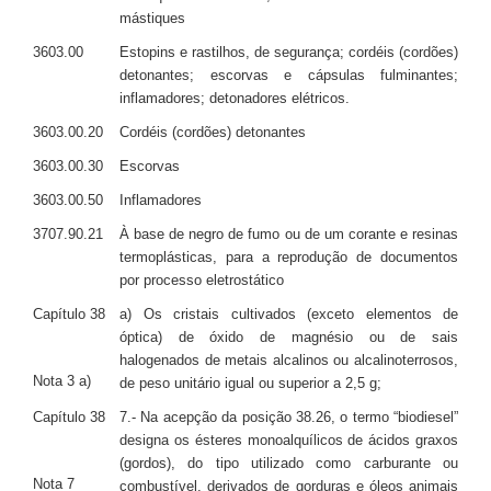
mástiques
3603.00
Estopins e rastilhos, de segurança; cordéis (cordões)
detonantes; escorvas e cápsulas fulminantes;
inflamadores; detonadores elétricos.
3603.00.20
Cordéis (cordões) detonantes
3603.00.30
Escorvas
3603.00.50
Inflamadores
3707.90.21
À base de negro de fumo ou de um corante e resinas
termoplásticas, para a reprodução de documentos
por processo eletrostático
Capítulo 38
a) Os cristais cultivados (exceto elementos de
óptica) de óxido de magnésio ou de sais
halogenados de metais alcalinos ou alcalinoterrosos,
Nota 3 a)
de peso unitário igual ou superior a 2,5 g;
Capítulo 38
7.- Na acepção da posição 38.26, o termo “biodiesel”
designa os ésteres monoalquílicos de ácidos graxos
(gordos), do tipo utilizado como carburante ou
Nota 7
combustível, derivados de gorduras e óleos animais