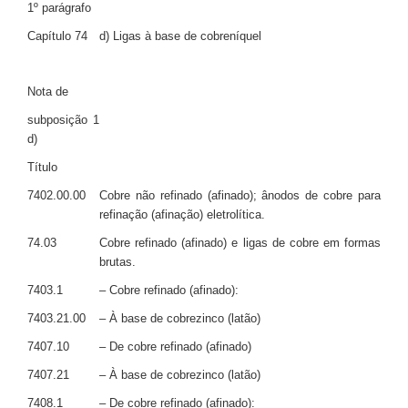
1º parágrafo
Capítulo 74
d) Ligas à base de cobreníquel
Nota de
subposição 1
d)
Título
7402.00.00
Cobre não refinado (afinado); ânodos de cobre para
refinação (afinação) eletrolítica.
74.03
Cobre refinado (afinado) e ligas de cobre em formas
brutas.
7403.1
– Cobre refinado (afinado):
7403.21.00
– À base de cobrezinco (latão)
7407.10
– De cobre refinado (afinado)
7407.21
– À base de cobrezinco (latão)
7408.1
– De cobre refinado (afinado):