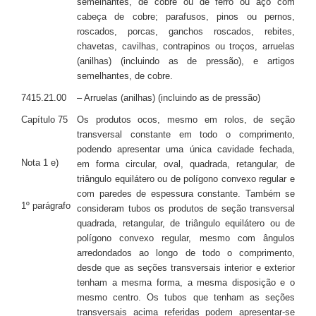
semelhantes, de cobre ou de ferro ou aço com
cabeça de cobre; parafusos, pinos ou pernos,
roscados, porcas, ganchos roscados, rebites,
chavetas, cavilhas, contrapinos ou troços, arruelas
(anilhas) (incluindo as de pressão), e artigos
semelhantes, de cobre.
7415.21.00
– Arruelas (anilhas) (incluindo as de pressão)
Capítulo 75
Os produtos ocos, mesmo em rolos, de seção
transversal constante em todo o comprimento,
podendo apresentar uma única cavidade fechada,
Nota 1 e)
em forma circular, oval, quadrada, retangular, de
triângulo equilátero ou de polígono convexo regular e
com paredes de espessura constante. Também se
1º parágrafo
consideram tubos os produtos de seção transversal
quadrada, retangular, de triângulo equilátero ou de
polígono convexo regular, mesmo com ângulos
arredondados ao longo de todo o comprimento,
desde que as seções transversais interior e exterior
tenham a mesma forma, a mesma disposição e o
mesmo centro. Os tubos que tenham as seções
transversais acima referidas podem apresentar-se