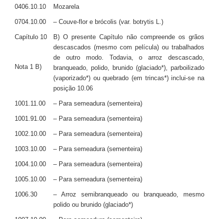
0406.10.10
Mozarela
0704.10.00
– Couve-flor e brócolis (var. botrytis L.)
Capítulo 10
B) O presente Capítulo não compreende os grãos
descascados (mesmo com película) ou trabalhados
de outro modo. Todavia, o arroz descascado,
Nota 1 B)
branqueado, polido, brunido (glaciado*), parboilizado
(vaporizado*) ou quebrado (em trincas*) inclui-se na
posição 10.06
1001.11.00
– Para semeadura (sementeira)
1001.91.00
– Para semeadura (sementeira)
1002.10.00
– Para semeadura (sementeira)
1003.10.00
– Para semeadura (sementeira)
1004.10.00
– Para semeadura (sementeira)
1005.10.00
– Para semeadura (sementeira)
1006.30
– Arroz semibranqueado ou branqueado, mesmo
polido ou brunido (glaciado*)