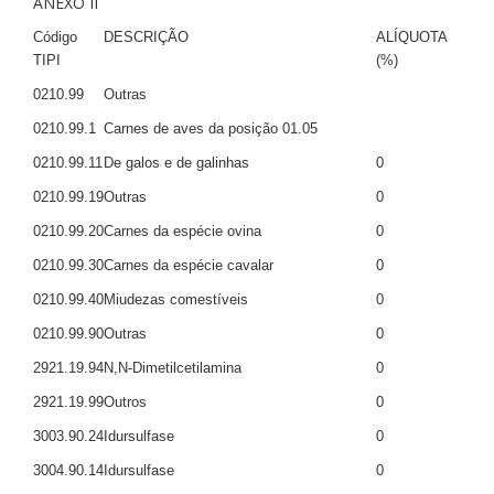
ANEXO II
Código
DESCRIÇÃO
ALÍQUOTA
TIPI
(%)
0210.99
Outras
0210.99.1
Carnes de aves da posição 01.05
0210.99.11
De galos e de galinhas
0
0210.99.19
Outras
0
0210.99.20
Carnes da espécie ovina
0
0210.99.30
Carnes da espécie cavalar
0
0210.99.40
Miudezas comestíveis
0
0210.99.90
Outras
0
2921.19.94
N,N-Dimetilcetilamina
0
2921.19.99
Outros
0
3003.90.24
Idursulfase
0
3004.90.14
Idursulfase
0