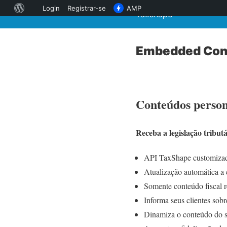
Sobre
Login
Registrar-se
AMP
Taxshape
o
WordPress
Embedded Con
Conteúdos persona
Receba a legislação tribut
API TaxShape customizada
Atualização automática a 
Somente conteúdo fiscal r
Informa seus clientes sob
Dinamiza o conteúdo do s